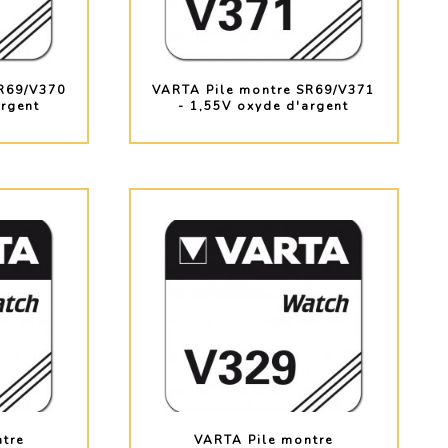
R69/V370
VARTA Pile montre SR69/V371
argent
- 1,55V oxyde d'argent
O
PLUS D'INFO
tre
VARTA Pile montre