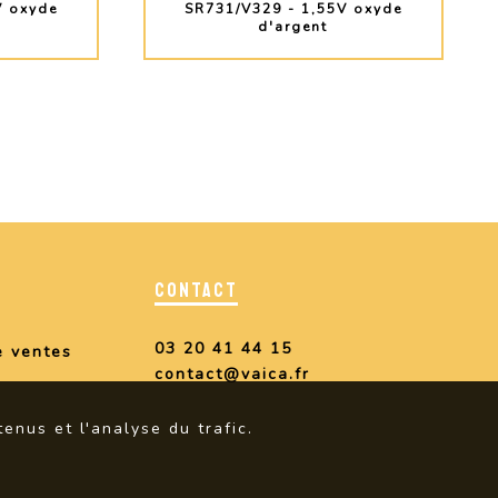
V oxyde
SR731/V329 - 1,55V oxyde
d'argent
O
PLUS D'INFO
CONTACT
03 20 41 44 15
e ventes
contact@vaica.fr
enus et l'analyse du trafic.