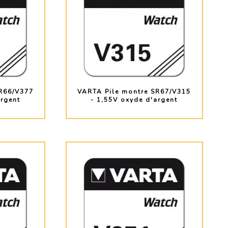
R66/V377
VARTA Pile montre SR67/V315
argent
- 1,55V oxyde d'argent
O
PLUS D'INFO