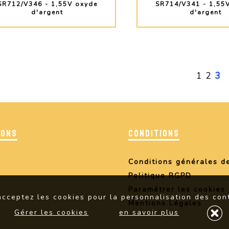
SR712/V346 - 1,55V oxyde
SR714/V341 - 1,55
d'argent
d'argent
PLUS D'INFO
PLUS D'INF
1
2
3
IONS
CONDITIONS
Conditions générales d
Politique RGPD
Paramétrer les cookies
 acceptez les cookies pour la personnalisation des cont
Mentions Légales
Gérer les cookies
en savoir plus