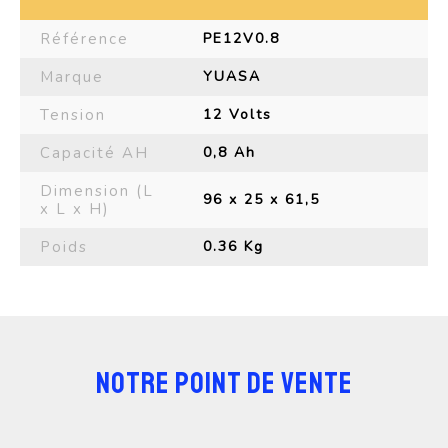
Référence
PE12V0.8
Marque
YUASA
Tension
12 Volts
Capacité AH
0,8 Ah
Dimension (L
96 x 25 x 61,5
x L x H)
Poids
0.36 Kg
NOTRE POINT DE VENTE