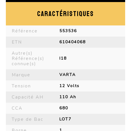
CARACTÉRISTIQUES
Référence
553536
ETN
610404068
Autre(s)
Référence(s)
I18
connue(s)
Marque
VARTA
Tension
12 Volts
Capacité AH
110 Ah
CCA
680
Type de Bac
LOT7
Borne
1