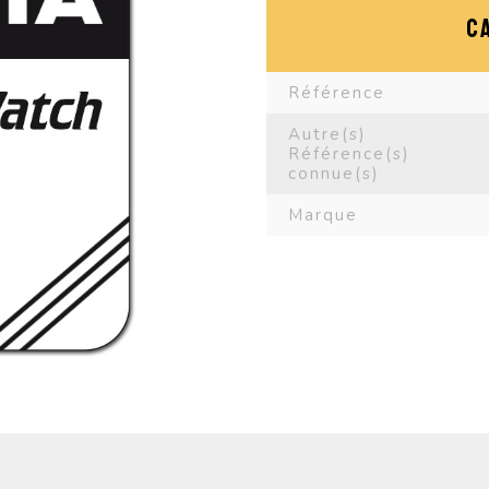
C
Référence
Autre(s)
Référence(s)
connue(s)
Marque