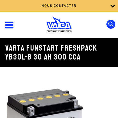
NOUS CONTACTER
VARTA FUNSTART FRESHPACK
YB30L-B 30 AH 300 CCA