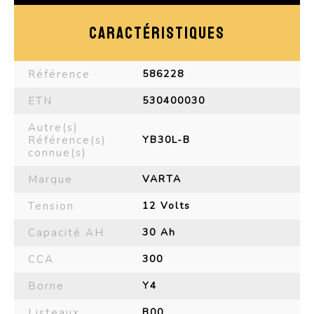
CARACTÉRISTIQUES
Référence
586228
ETN
530400030
Autre(s)
Référence(s)
YB30L-B
connue(s)
Marque
VARTA
Tension
12 Volts
Capacité AH
30 Ah
CCA
300
Borne
Y4
Listeaux
B00