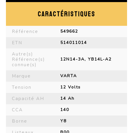
CARACTÉRISTIQUES
Référence
549662
ETN
514011014
Autre(s)
Référence(s)
12N14-3A, YB14L-A2
connue(s)
Marque
VARTA
Tension
12 Volts
Capacité AH
14 Ah
CCA
140
Borne
Y8
Listeaux
B00