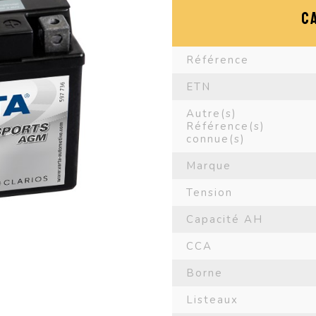
C
Référence
ETN
Autre(s)
Référence(s)
connue(s)
Marque
Tension
Capacité AH
CCA
Borne
Listeaux