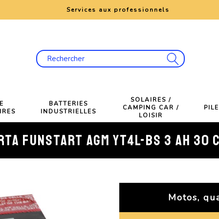
e
Services aux professionnels
SOLAIRES /
E
BATTERIES
CAMPING CAR /
PIL
IRES
INDUSTRIELLES
LOISIR
RTA FUNSTART AGM YT4L-BS 3 AH 30 
Motos, qua