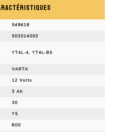
ARACTÉRISTIQUES
549618
503014003
YT4L-4, YT4L-BS
VARTA
12 Volts
3 Ah
30
Y5
B00