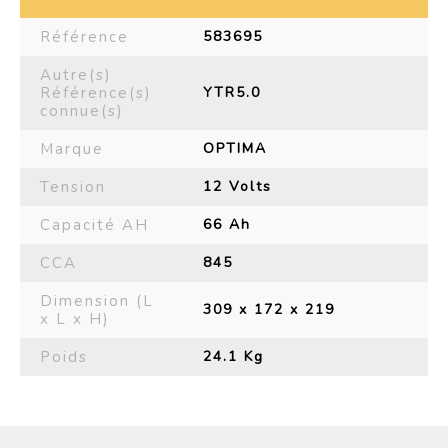
Référence
583695
Autre(s)
Référence(s)
YTR5.0
connue(s)
Marque
OPTIMA
Tension
12 Volts
Capacité AH
66 Ah
CCA
845
Dimension (L
309 x 172 x 219
x L x H)
Poids
24.1 Kg