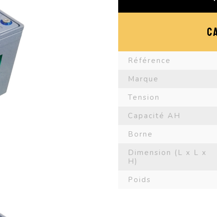
C
Référence
Marque
Tension
Capacité AH
Borne
Dimension (L x L x
H)
Poids