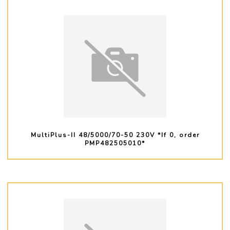
MultiPlus-II 48/5000/70-50 230V *If 0, order
PMP482505010*
PLUS D'INFO