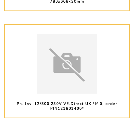
780x668×30mm
PLUS D'INFO
Ph. Inv. 12/800 230V VE.Direct UK *If 0, order
PIN121801400*
PLUS D'INFO