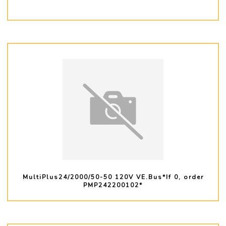
PLUS D'INFO
MultiPlus24/2000/50-50 120V VE.Bus*If 0, order
PMP242200102*
PLUS D'INFO